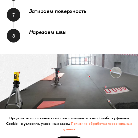
З
атираем поверхность
Н
арезаем швы
Продолжая использовать сайт, вы соглашаетесь на обработку файлов
Cookie на условиях, указанных здесь:
Политика обработки персональных
Варианты стяжки пола
данных