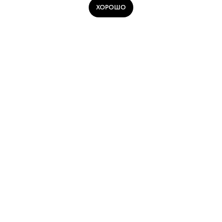
ХОРОШО
Стандартная полусухая стяжка